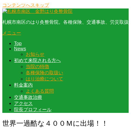
コンテンツへスキップ
札幌市南区のはり灸整骨院。各種保険、交通事故、労災取扱
メニュー
Top
News
お知らせ
初めて来院される方へ
当院の特徴
各種保険の取扱い
はり治療について
料金案内
よくある質問
交通事故治療
アクセス
院長プロフィール
世界一過酷な４００Ｍに出場！！