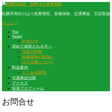
コ
ン
札幌市南区のはり灸整骨院。各種保険、交通事故、労災取扱
テ
ン
メニュー
ツ
へ
Top
ス
News
キ
お知らせ
ッ
初めて来院される方へ
プ
当院の特徴
各種保険の取扱い
はり治療について
料金案内
よくある質問
交通事故治療
アクセス
院長プロフィール
お問合せ