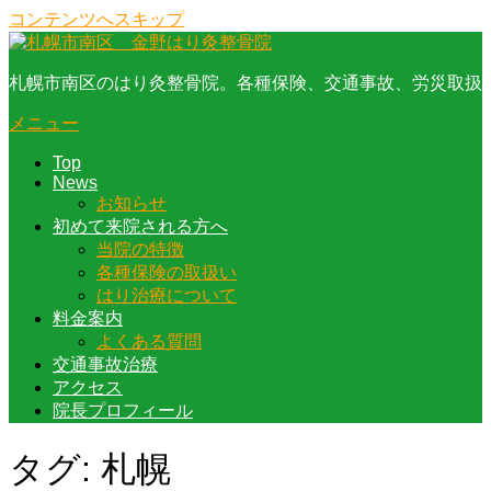
コンテンツへスキップ
札幌市南区のはり灸整骨院。各種保険、交通事故、労災取扱
メニュー
Top
News
お知らせ
初めて来院される方へ
当院の特徴
各種保険の取扱い
はり治療について
料金案内
よくある質問
交通事故治療
アクセス
院長プロフィール
タグ:
札幌