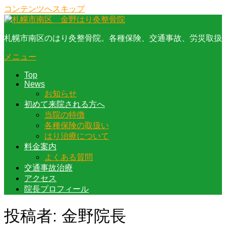
コンテンツへスキップ
札幌市南区のはり灸整骨院。各種保険、交通事故、労災取扱
メニュー
Top
News
お知らせ
初めて来院される方へ
当院の特徴
各種保険の取扱い
はり治療について
料金案内
よくある質問
交通事故治療
アクセス
院長プロフィール
投稿者:
金野院長